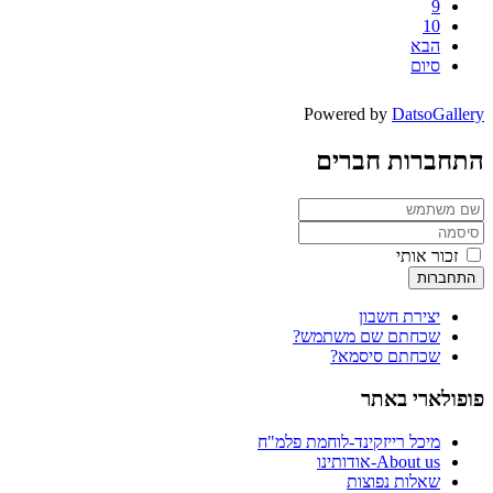
9
10
הבא
סיום
Powered by
DatsoGallery
התחברות חברים
זכור אותי
התחברות
יצירת חשבון
שכחתם שם משתמש?
שכחתם סיסמא?
פופולארי באתר
מיכל רייזקינד-לוחמת פלמ"ח
About us-אודותינו
שאלות נפוצות