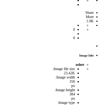
Share
More
1.0K
0
0
Image Info
osher
Image file size:
23.42K
Image width:
350
px
Image height:
384
px
Image type: