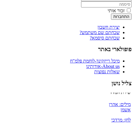
זכור אותי
התחברות
יצירת חשבון
שכחתם שם משתמש?
שכחתם סיסמא?
פופולארי באתר
מיכל רייזקינד-לוחמת פלמ"ח
About us-אודותינו
שאלות נפוצות
צליל נושן
שירת הנודד
מילים: אהרן
אשמן
לחן: מרדכי
זעירא