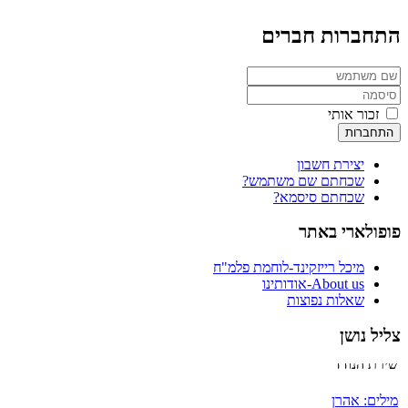
התחברות חברים
זכור אותי
התחברות
יצירת חשבון
שכחתם שם משתמש?
שכחתם סיסמא?
פופולארי באתר
מיכל רייזקינד-לוחמת פלמ"ח
About us-אודותינו
שאלות נפוצות
צליל נושן
שירת הנודד
מילים: אהרן