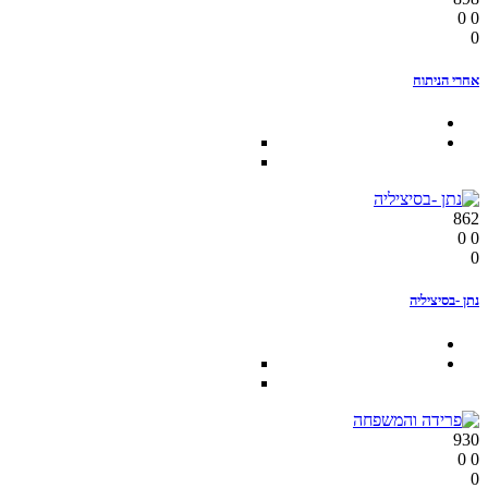
0
0
0
אחרי הניתוח
862
0
0
0
נתן -בסיציליה
930
0
0
0