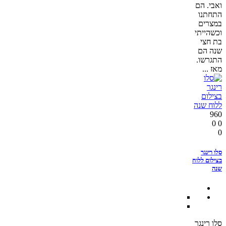
ואבי. הם
התחתנו
במצרים
וכשהייתי
בת חצי
שנה הם
התגרשו.
מאז ...
960
0
0
0
סלו רינגר
בצילום ללוח
שנה
סלו רינגר