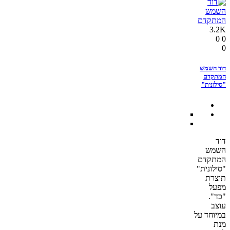
3.2K
0
0
0
דוד השמש
המתקדם
"סילונית"
דוד
השמש
המתקדם
"סילונית"
תוצרת
מפעל
"כד".
עוצב
במיוחד על
מנת