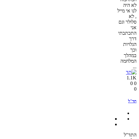
לא היה
לנו אי מייל
, לא
סלולר וגם
אני
התכתבתי
דרך
הגלויות
וכך
במהלך
המלחמה
...
1.1K
0
0
0
תד"ל
התד"ל