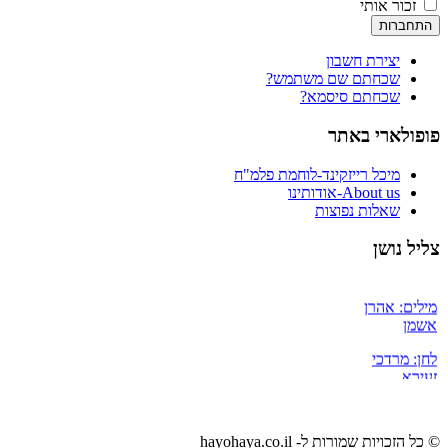
זכור אותי
התחברות
יצירת חשבון
שכחתם שם משתמש?
שכחתם סיסמא?
פופולארי באתר
מיכל רייזקינד-לוחמת פלמ"ח
About us-אודותינו
שאלות נפוצות
צליל נושן
שירת הנודד
מילים: אהרן
אשמן
לחן: מרדכי
זעירא
הֵיי, צִיוּנְיוּנֵי הַדֶּרֶךְ
אֲבָנִים לְבַנְבַנוֹת
© כל הזכויות שמורות ל- hayohaya.co.il