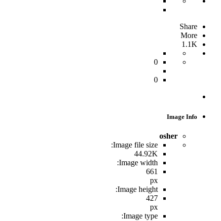
Share
More
1.1K
0
0
Image Info
osher
Image file size:
44.92K
Image width:
661
px
Image height:
427
px
Image type: