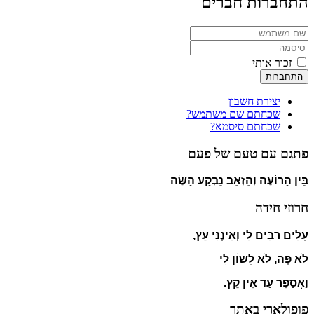
התחברות חברים
זכור אותי
התחברות
יצירת חשבון
שכחתם שם משתמש?
שכחתם סיסמא?
פתגם עם טעם של פעם
בֵּין הָרוֹעֶה וְהֵזְאֵב נֵבְקָע הַשֶּׂה
חרוזי חידה
עָלִים רַבִּים לִי וְאֵינֶנִּי עֵץ,
לֹא פֶּה, לֹא לָשוֹן לִי
וַאֲסַפֵר עַד אֵין קֵץ.
פופולארי באתר