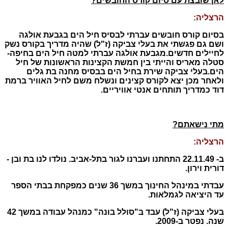
לאן שובצת עם סיום קורס החובשים?
הרצליה:
בסיום קורס חובשים עברתי לבסיס חיל הים בגבעת אולגה
ושם גם פגשתי את בעלי צביקה (ז"ל) שהיה מדריך בקורס נשק
לחיילים חדשים.
מגבעת אולגה עברתי למטה חיל הים בחיפה-
סטלה מאריס והייתי בין חמשת הקצינות הראשונות של חיל
הים.
בעלי צביקה שירת בחיל הים בבסיס מחנה בת גלים
ולאחר מכן יצא לקורס קצינים ונשלח משם לחיל האוויר ברמת
דוד כמדריך תותחים אנטי אוויריים.
מתי נישאתם?
הרצליה:
ב- 22.11.49 התחתנו ועברנו לגור בתל-אביב. נולדו לנו בת ובן -
דורית וירון.
עבדתי במינהל החינוך במשך 36 שנים כמפקחת בבתי הספר
עד היציאה לגמלאות.
בעלי צביקה (ז"ל) עבד ב"סולל בונה" כמנהל עבודה במשך 42
שנה. נפטר ב-2009.