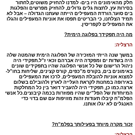
חלק מהאימונים היו בים- למדנו להחזיק משוטים,לחתור
בסירות עץ, לחצות גלים גדולים, להחזיק מפרשים והפלגות
בים סוער.
הורדת המעפילים הייתה שעתנו הגדולה – אבל לא
תמיד הצלחנו, כי הבריטים תפסו את אוניות המעפילים והגלו
את המעפילים לקפריסין.
מה היה תפקידך בפלוגה הימית?
הרצליה:
במשך שנה הייתי המזכירה של הפלוגה הימית שהמטה שלה
היה בשדות ים ומפקדה היה אברהם זכאי ז"ל.תפקידי היה
ניהול הרישום של כל אנשי הפלוגה שהיו בתפקידים שונים
באימונים בים, בקורס מ"כפים, קורס קצינים, שליחות בחו"ל-
למצוא אוניות להובלת המעפילים, לרכז את המעפילים
באירופה במחנות לקראת העלייה לארץ ולהובילם בשלום
ארצה.
כמו כן, תפקידי היה להעביר דואר בין כל המחלקות
המיוחדות של הפל"ים שהיו מפוזרות בכמה קיבוצים.
כל אנשי
הפלמ"ח קיבלו תעודות זהות מזויפות עם שם בדוי כדי
האנגלים לא יגלו אותנו.
זכור מקרה מיוחד בפעילותך בפלמ"ח?
הרצליה: