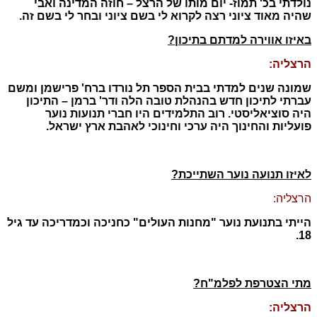
נולדתי בכ' תמוז- יום מותו של הרצל – חוזה המדינה ואבי
שהיה מאוד ציוני רצה לקרוא לי בשם ציוני ובחר לי בשם זה.
באיזו אווירה למדתם בתיכון?
הרצליה:
שמונה שנים למדתי בבית הספר תל נורדו ברח' פרישמן ומשם
עברתי לתיכון חדש בהנהלת טובה הלה ודר' ברמן – התיכון
היה סוציאליסטי. רוב התלמידים היו חברי תנועות נוער
פועליות והחינוך היה ערכי וחינוכי לאהבת ארץ ישראל.
לאיזו תנועה נוער השתייכת?
הרצליה:
הייתי בתנועת נוער "מחנות העולים" כחניכה וכמדריכה עד גיל
18.
מתי הצטרפת לפלמ"ח?
הרצליה: