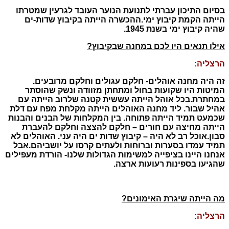
בסיום התיכון עברתי לתנועת הנוער העובד לגרעין שמטרתו
הייתה הקמת קיבוץ ימי.
ההכשרה הייתה בקיבוץ שדות-ים
שהיה קיבוץ ימי בשנת 1945.
אילו תנאים היו לכם במחנה שבקיבוץ?
הרצליה:
זה היה מחנה אוהלים- חלקם עגולים וחלקם מרובעים.
המיטות היו שקועות בחול ומתחתן מזוודה ונשק שהוסתר
במחתרת.
בכל אוהל הייתה עששית קטנה שלרוב הייתה עם
אהיל שבור. ליד מחנה האוהלים הייתה מקלחת מפח עם דלת
שכמעט תמיד הייתה פתוחה. בין המקלחות של הבנים והבנות
הייתה מחיצה עם חורים – חלקם להצצה וחלקם להעברת
סבון.
אוכל רב לא היה – קיבוץ שדות ים היה עני. האוהלים לא
תמיד עמדו בסערות וברוחות ולעתים קרסו על יושביהם.אבל
אנחנו היינו בציפייה למשימות הגדולות שלנו- הורדת מעפילים
שהגיעו בספינות רעועות ארצה.
מה הייתה שיגרת האימונים?
הרצליה: