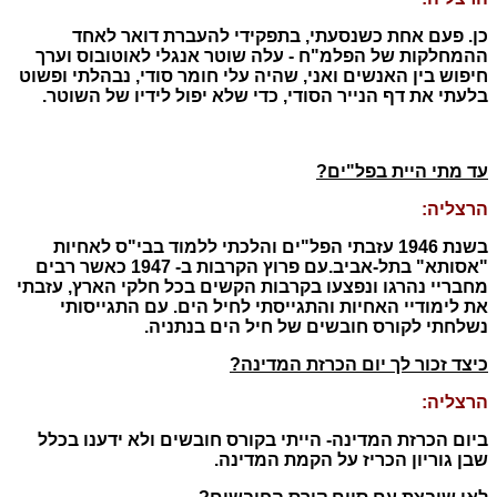
כן. פעם אחת כשנסעתי, בתפקידי להעברת דואר לאחד
ההמחלקות של הפלמ"ח - עלה שוטר אנגלי לאוטובוס וערך
חיפוש בין האנשים ואני, שהיה עלי חומר סודי, נבהלתי ופשוט
בלעתי את דף הנייר הסודי, כדי שלא יפול לידיו של השוטר.
עד מתי היית בפל"ים?
הרצליה:
בשנת 1946 עזבתי הפל"ים והלכתי ללמוד בבי"ס לאחיות
"אסותא" בתל-אביב.
עם פרוץ הקרבות ב- 1947 כאשר רבים
מחבריי נהרגו ונפצעו בקרבות הקשים בכל חלקי הארץ, עזבתי
את לימודיי האחיות והתגייסתי לחיל הים. עם התגייסותי
נשלחתי לקורס חובשים של חיל הים בנתניה.
כיצד זכור לך יום הכרזת המדינה?
הרצליה:
ביום הכרזת המדינה- הייתי בקורס חובשים ולא ידענו בכלל
שבן גוריון הכריז על הקמת המדינה.