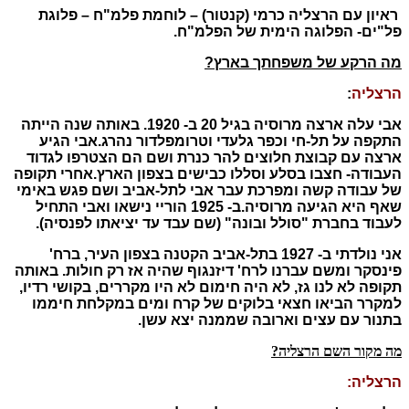
ראיון עם הרצליה כרמי (קנטור) – לוחמת פלמ"ח – פלוגת
פל"ים- הפלוגה הימית של הפלמ"ח.
מה הרקע של משפחתך בארץ?
הרצליה
:
אבי עלה ארצה מרוסיה בגיל 20 ב- 1920. באותה שנה הייתה
התקפה על תל-חי וכפר גלעדי וטרומפלדור נהרג.
אבי הגיע
ארצה עם קבוצת חלוצים להר כנרת ושם הם הצטרפו לגדוד
העבודה- חצבו בסלע וסללו כבישים בצפון הארץ.
אחרי תקופה
של עבודה קשה ומפרכת עבר אבי לתל-אביב ושם פגש באימי
שאף היא הגיעה מרוסיה.
ב- 1925 הוריי נישאו ואבי התחיל
לעבוד בחברת "סולל ובונה" (שם עבד עד יציאתו לפנסיה).
אני נולדתי ב- 1927 בתל-אביב הקטנה בצפון העיר, ברח'
פינסקר ומשם עברנו לרח' דיזנגוף שהיה אז רק חולות. באותה
תקופה לא לנו גז, לא היה חימום לא היו מקררים, בקושי רדיו,
למקרר הביאו חצאי בלוקים של קרח ומים במקלחת חיממו
בתנור עם עצים וארובה שממנה יצא עשן.
מה מקור השם הרצליה?
הרצליה: