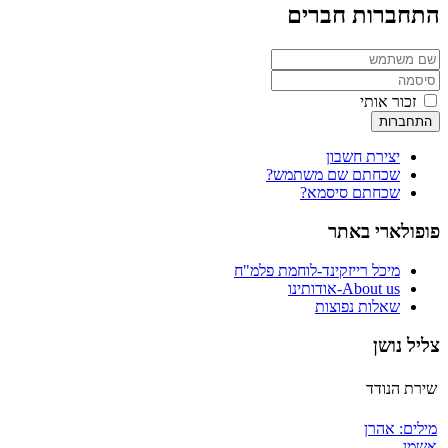
התחברות חברים
זכור אותי
התחברות
יצירת חשבון
שכחתם שם משתמש?
שכחתם סיסמא?
פופולארי באתר
מיכל רייזקינד-לוחמת פלמ"ח
About us-אודותינו
שאלות נפוצות
צליל נושן
שירת הנודד
מילים: אהרן
אשמן